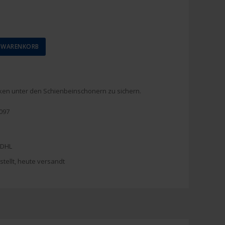
N WARENKORB
cken unter den Schienbeinschonern zu sichern.
097
 DHL
stellt, heute versandt