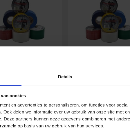
er Stutzentape Gelb 38
Premier Stutzentape W
mm x 20 m
mm x 20 m
Details
7,78
€
7,78
€
 van cookies
Inkl. MwSt.
Inkl. MwSt
ent en advertenties te personaliseren, om functies voor social
. Ook delen we informatie over uw gebruik van onze site met on
e. Deze partners kunnen deze gegevens combineren met andere i
r
Premier
In den Warenkorb
In den Warenko
ntape
Stutzentape
erzameld op basis van uw gebruik van hun services.