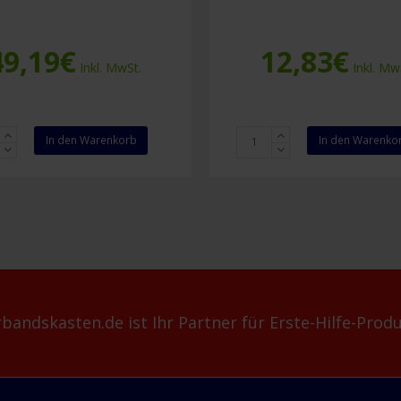
49,19
€
12,83
€
Inkl. MwSt.
Inkl. Mw
Chemodol
In den Warenkorb
In den Warenko
ens
Massage-
Öl
500
nd
ml
Menge
bandskasten.de ist Ihr Partner für Erste-Hilfe-Produ