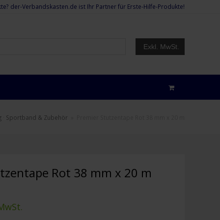
te? der-Verbandskasten.de ist Ihr Partner für Erste-Hilfe-Produkte!
Exkl. MwSt.
g
·
Sportband & Zubehör
»
Premier Stutzentape Rot 38 mm x 20 m
utzentape Rot 38 mm x 20 m
 MwSt.