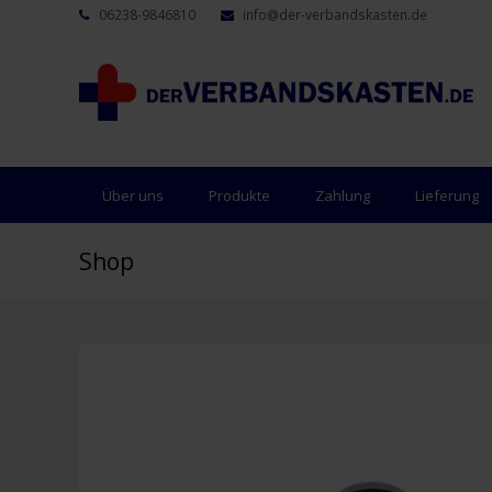
06238-9846810
info@der-verbandskasten.de
Über uns
Produkte
Zahlung
Lieferung
Shop