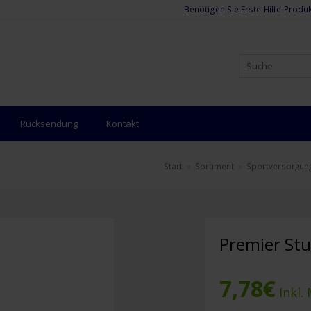
Benötigen Sie Erste-Hilfe-Produk
Rücksendung
Kontakt
Start
»
Sortiment
»
Sportversorgun
Premier St
7,78
€
Inkl.