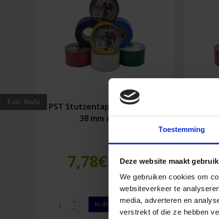
Exkl. MwSt.
PST Stutzentape Himmelblau
Premi
38 mm x 20 m
Toestemming
7,78
€
Deze website maakt gebruik
Inkl. MwSt.
We gebruiken cookies om cont
websiteverkeer te analyseren
media, adverteren en analys
PST
Premie
In den Warenkorb
Stutzentape
Stutze
verstrekt of die ze hebben v