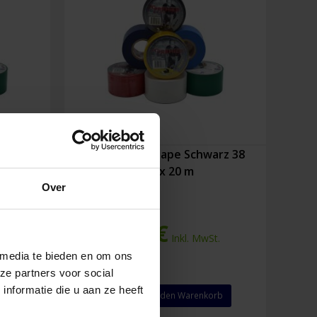
eiβ 38
PST Stutzentape Schwarz 38
mm x 20 m
Over
7,78
€
.
Inkl. MwSt.
 media te bieden en om ons
ze partners voor social
nformatie die u aan ze heeft
PST
rb
In den Warenkorb
Stutzentape