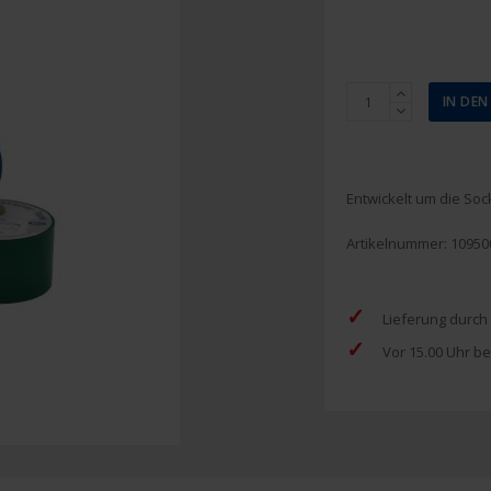
Premier
IN DE
Stutzentape
Rot
38
mm
Entwickelt um die So
x
20
Artikelnummer:
10950
m
Menge
✓
Lieferung durch
✓
Vor 15.00 Uhr be