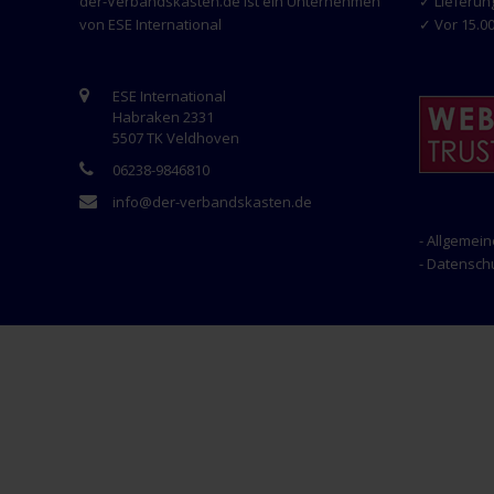
der-Verbandskasten.de ist ein Unternehmen
✓ Lieferun
von ESE International
✓ Vor 15.00
ESE International
Habraken 2331
5507 TK Veldhoven
06238-9846810
info@der-verbandskasten.de
- Allgemei
- Datensc