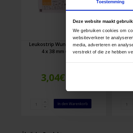
Toestemming
Deze website maakt gebruik
We gebruiken cookies om cont
websiteverkeer te analyseren
Leukostrip Wundnahtstreifen
Leuko
media, adverteren en analys
4 x 38 mm (8 Stück)
6
verstrekt of die ze hebben v
3,04
€
Inkl. MwSt.
Leukostrip
Leukos
In den Warenkorb
Wundnahtstreifen
Wundna
4
6,4
x
x
38
76
mm
mm