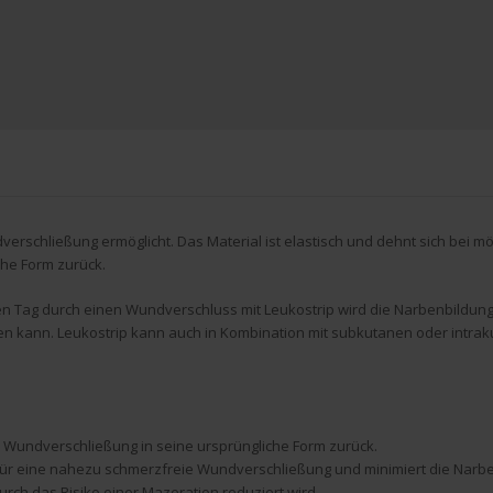
rschließung ermöglicht. Das Material ist elastisch und dehnt sich bei mö
che Form zurück.
 Tag durch einen Wundverschluss mit Leukostrip wird die Narbenbildung a
rden kann. Leukostrip kann auch in Kombination mit subkutanen oder int
r Wundverschließung in seine ursprüngliche Form zurück.
t für eine nahezu schmerzfreie Wundverschließung und minimiert die Narb
urch das Risiko einer Mazeration reduziert wird.