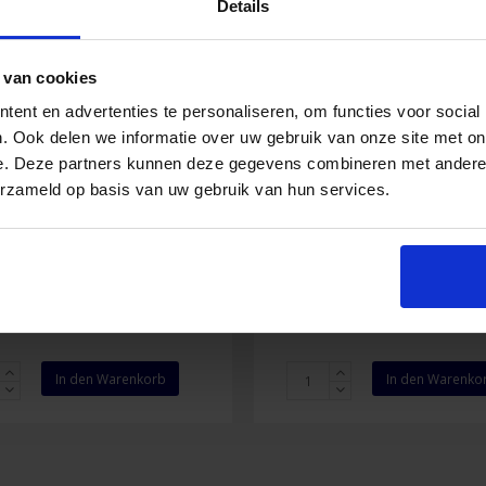
Details
 van cookies
ent en advertenties te personaliseren, om functies voor social
. Ook delen we informatie over uw gebruik van onze site met on
strip Wundnahtstreifen
Quick Set Wundnahtstre
e. Deze partners kunnen deze gegevens combineren met andere i
,4 x 76 mm (3 Stück)
x 75 mm (5 Stück)
erzameld op basis van uw gebruik van hun services.
2,63
€
1,07
€
Inkl. MwSt.
Inkl. MwSt
trip
Quick
In den Warenkorb
In den Warenko
htstreifen
Set
Wundnahtstreifen
3
x
75