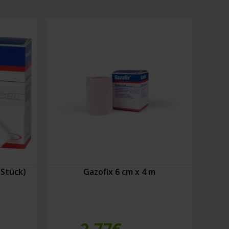
(6
Stück)
Menge
 Stück)
Gazofix 6 cm x 4 m
2,77
€