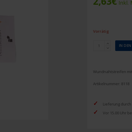
2,63
€
Inkl.
Vorrätig
Leukostrip
IN DE
Wundnahtstreifen
6,4
x
102
Wundnahtstreifen mit
mm
(5
Artikelnummer:
8118
Stück)
Menge
✓
Lieferung durch
✓
Vor 15.00 Uhr be