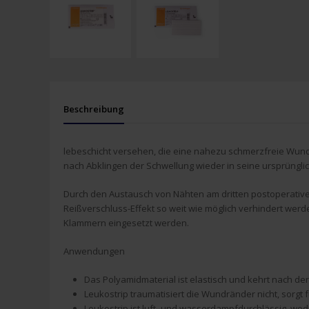
Beschreibung
lebeschicht versehen, die eine nahezu schmerzfreie Wundve
nach Abklingen der Schwellung wieder in seine ursprüngli
Durch den Austausch von Nähten am dritten postoperativen
Reißverschluss-Effekt so weit wie möglich verhindert we
Klammern eingesetzt werden.
Anwendungen
Das Polyamidmaterial ist elastisch und kehrt nach de
Leukostrip traumatisiert die Wundränder nicht, sorg
Leukostrip ist luft- und wasserdampfdurchlässig, wod