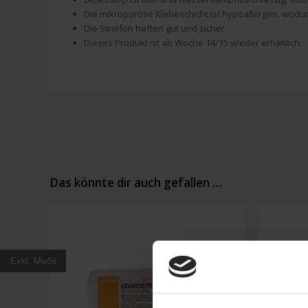
Die mikroporöse Klebeschicht ist hypoallergen, wodur
Die Streifen haften gut und sicher.
Dieses Produkt ist ab Woche 14/15 wieder erhältlich.
Das könnte dir auch gefallen …
Exkl. MwSt.