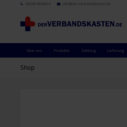
06238-9846810
info@der-verbandskasten.de
Über uns
Produkte
Zahlung
Lieferung
Shop