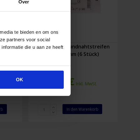
Over
 media te bieden en om ons
ze partners voor social
ifen 3
Leukostrip Wundnahtstreifen
nformatie die u aan ze heeft
13 x 102 mm (6 Stück)
3,51
€
OK
.
Inkl. MwSt.
Leukostrip
rb
In den Warenkorb
Wundnahtstreifen
13
x
102
mm