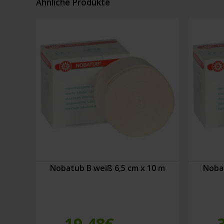
Ähnliche Produkte
(8
(3
Stück)
Stück)
Menge
Menge
Nobatub B weiß 6,5 cm x 10 m
Nobat
19,48
€