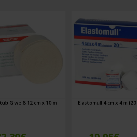
mm
(5
Stück)
Menge
ub G weiß 12 cm x 10 m
Elastomull 4 cm x 4 m (20
32,39
€
19,95
€