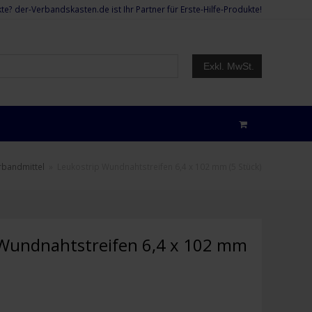
te? der-Verbandskasten.de ist Ihr Partner für Erste-Hilfe-Produkte!
Exkl. MwSt.
rbandmittel
»
Leukostrip Wundnahtstreifen 6,4 x 102 mm (5 Stück)
 Wundnahtstreifen 6,4 x 102 mm