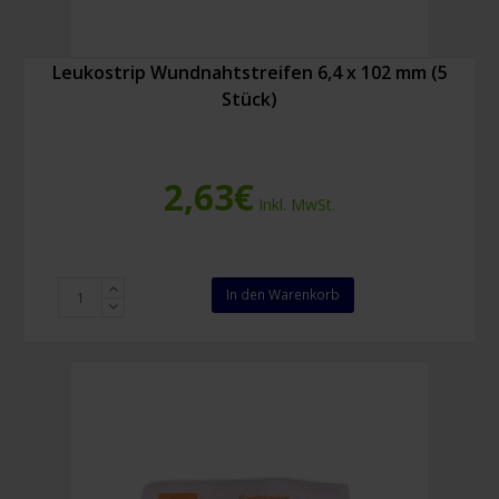
Leukostrip Wundnahtstreifen 6,4 x 102 mm (5
Stück)
2,63
€
Inkl. MwSt.
Leukostrip
In den Warenkorb
Wundnahtstreifen
6,4
x
102
mm
(5
Stück)
Menge