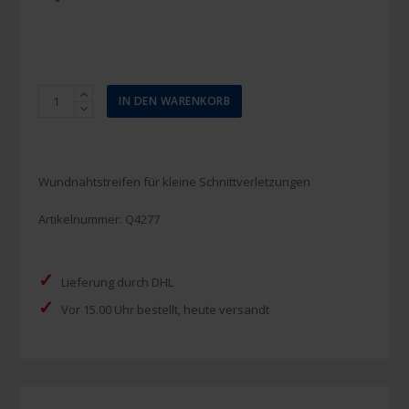
Quick
IN DEN WARENKORB
Set
Wundnahtstreifen
3
x
Wundnahtstreifen für kleine Schnittverletzungen
75
mm
Artikelnummer:
Q4277
(5
Stück)
Menge
✓
Lieferung durch DHL
✓
Vor 15.00 Uhr bestellt, heute versandt