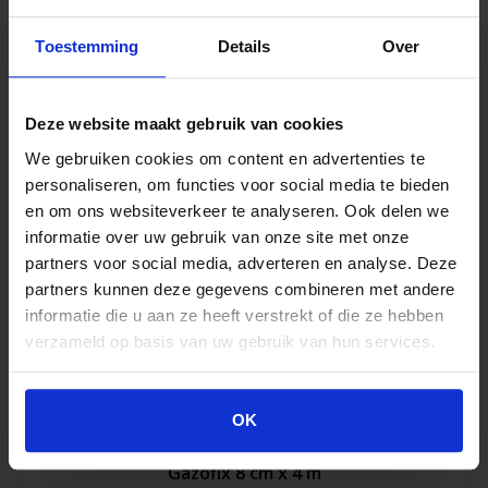
x
38
Toestemming
Details
Over
mm
Ähnliche Produkte
(8
Stück)
Deze website maakt gebruik van cookies
Menge
We gebruiken cookies om content en advertenties te
personaliseren, om functies voor social media te bieden
en om ons websiteverkeer te analyseren. Ook delen we
informatie over uw gebruik van onze site met onze
partners voor social media, adverteren en analyse. Deze
partners kunnen deze gegevens combineren met andere
informatie die u aan ze heeft verstrekt of die ze hebben
verzameld op basis van uw gebruik van hun services.
OK
Gazofix 8 cm x 4 m