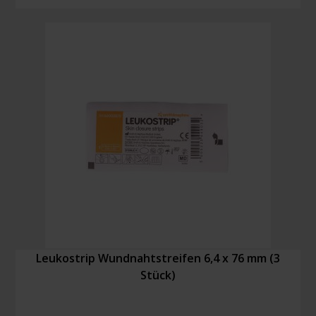
13
x
102
mm
(6
Stück)
Menge
Leukostrip Wundnahtstreifen 6,4 x 76 mm (3
Stück)