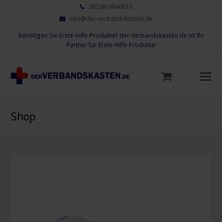
06238-9846810
info@der-verbandskasten.de
Benötigen Sie Erste-Hilfe-Produkte? der-Verbandskasten.de ist Ihr
Partner für Erste-Hilfe-Produkte!
Mo
M
öf
Shop