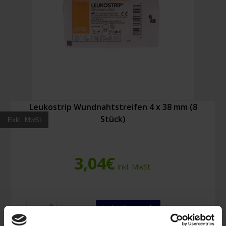
Leukostrip Wundnahtstreifen 4 x 38 mm (8
Stück)
Exkl. MwSt.
3,04
€
Inkl. MwSt.
Leukostrip
In den Warenkorb
Wundnahtstreifen
4