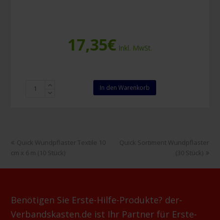
17,35
€
Inkl. MwSt.
Nobatub
In den Warenkorb
C
weiß
6,75
cm
x
vorheriger
Nächster
Quick Wundpflaster Textile 10
Quick Sortiment Wundpflaster
10
Beitrag:
Beitrag:
cm x 6 m (10 Stück)
(30 Stück)
m
Menge
Benötigen Sie Erste-Hilfe-Produkte? der-
Verbandskasten.de ist Ihr Partner für Erste-