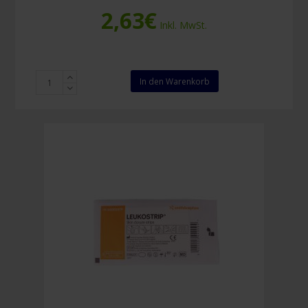
2,63
€
Inkl. MwSt.
Leukostrip
In den Warenkorb
Wundnahtstreifen
6,4
x
76
mm
(3
Stück)
Menge