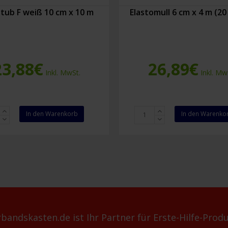
tub F weiß 10 cm x 10 m
Elastomull 6 cm x 4 m (20
23,88
€
26,89
€
Inkl. MwSt.
Inkl. Mw
ub
Elastomull
In den Warenkorb
In den Warenko
6
cm
x
4
m
(20
Stück)
Menge
bandskasten.de ist Ihr Partner für Erste-Hilfe-Produ