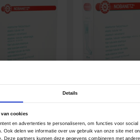
etz Größe 3 elastischer
Nobanetz Größe 4 elast
Details
etzschlauchverband
Netzschlauchverba
 van cookies
10,00
€
12,04
€
ent en advertenties te personaliseren, om functies voor social
Inkl. MwSt.
Inkl. Mw
. Ook delen we informatie over uw gebruik van onze site met on
e. Deze partners kunnen deze gegevens combineren met andere i