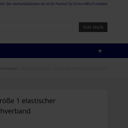
te? der-Verbandskasten.de ist Ihr Partner für Erste-Hilfe-Produkte!
Exkl. MwSt.
uchverband
»
Nobanetz Größe 1 elastischer Netzschlauchverband
öße 1 elastischer
chverband