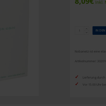
8,09
€
Inkl.
Nobanetz
IN DE
Größe
1
elastischer
Netzschlauchverban
Nobanetz ist eine el
Menge
Artikelnummer:
30201
✓
Lieferung durch
✓
Vor 15.00 Uhr be