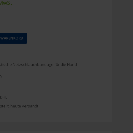
 MwSt.
N WARENKORB
d
astische Netzschlauchbandage für die Hand
0
 DHL
stellt, heute versandt