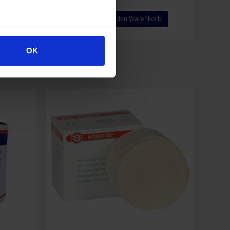
Nobanetz
rb
In den Warenkorb
elastischer
Netzschlauchverband
(Größe
OK
2)
Menge