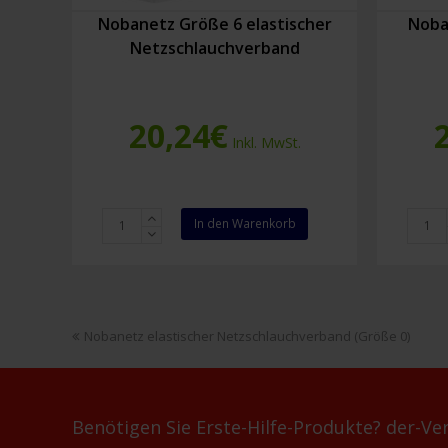
Nobanetz Größe 6 elastischer
Noba
Netzschlauchverband
20,24
€
Inkl. MwSt.
Nobanetz
Nobat
In den Warenkorb
Größe
F
6
weiß
elastischer
10
Netzschlauchverband
cm
Menge
x
vorheriger
Nobanetz elastischer Netzschlauchverband (Größe 0)
10
Beitrag:
m
Menge
Benötigen Sie Erste-Hilfe-Produkte? der-Ver