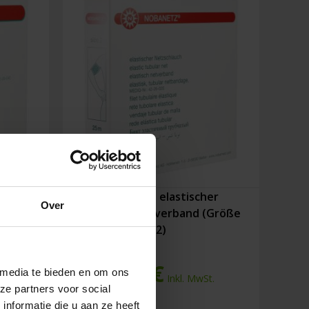
ischer
Nobanetz elastischer
Over
nd
Netzschlauchverband (Größe
2)
9,71
€
 media te bieden en om ons
St.
Inkl. MwSt.
ze partners voor social
nformatie die u aan ze heeft