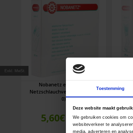
Exkl. MwSt.
Nobanetz elastischer
Noban
Toestemming
Netzschlauchverband (Größe
N
0)
Deze website maakt gebruik
5,60
€
We gebruiken cookies om cont
Inkl. MwSt.
websiteverkeer te analyseren
media, adverteren en analys