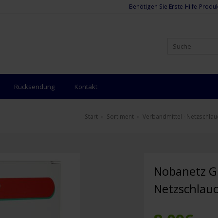
Benötigen Sie Erste-Hilfe-Produk
Rücksendung
Kontakt
Start
»
Sortiment
»
Verbandmittel
·
Netzschla
Nobanetz Gr
Netzschlau