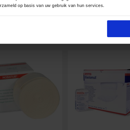
erzameld op basis van uw gebruik van hun services.
etz
Nobanetz
In den Warenkorb
In den Warenko
Größe
4
scher
elastischer
chlauchverband
Netzschlauchverband
Menge