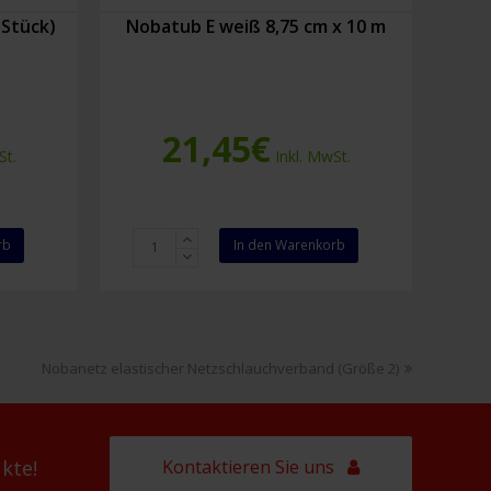
 Stück)
Nobatub E weiß 8,75 cm x 10 m
21,45
€
St.
Inkl. MwSt.
Nobatub
rb
In den Warenkorb
E
weiß
8,75
cm
x
Nächster
Nobanetz elastischer Netzschlauchverband (Größe 2)
10
Beitrag:
m
Menge
Kontaktieren Sie uns
kte!