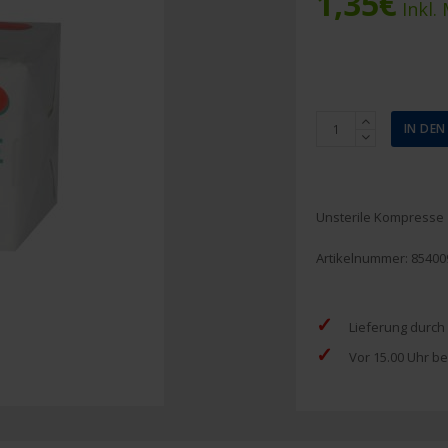
1,35
€
Inkl.
Nobatop
IN DE
Vlieskompresse
7,5
x
7,5
Unsterile Kompresse
cm
(100
Artikelnummer:
85400
Stück)
Menge
✓
Lieferung durch
✓
Vor 15.00 Uhr be