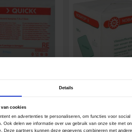
uick nicht haftende
Nobatop Vliesstoffkomp
Details
esse 7,5 x 7,5 cm (1/16)
10 x 10 cm (100 Stüc
 van cookies
0,20
€
2,46
€
ent en advertenties te personaliseren, om functies voor social
Inkl. MwSt.
Inkl. MwSt
. Ook delen we informatie over uw gebruik van onze site met on
e. Deze partners kunnen deze gegevens combineren met andere i