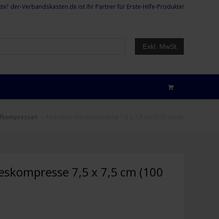
te? der-Verbandskasten.de ist Ihr Partner für Erste-Hilfe-Produkte!
Exkl. MwSt.
ofkompressen
»
Nobatop Vlieskompresse 7,5 x 7,5 cm (100 Stück)
eskompresse 7,5 x 7,5 cm (100