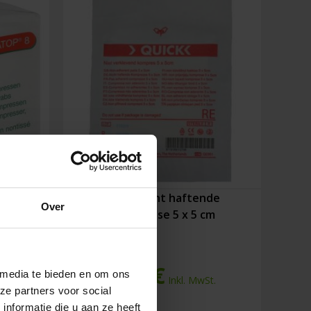
ressen
Quick nicht haftende
Over
k)
Kompresse 5 x 5 cm
0,14
€
 media te bieden en om ons
.
Inkl. MwSt.
ze partners voor social
nformatie die u aan ze heeft