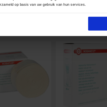
erzameld op basis van uw gebruik van hun services.
Nobatop
In den Warenkorb
In den Warenko
Vliesstoffkompressen
nde
10
esse
x
10
cm
(100
Stück)
Menge