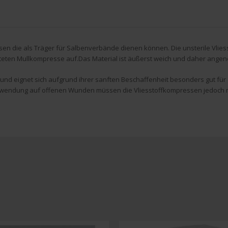
 die als Träger für Salbenverbände dienen können. Die unsterile Vliesst
falteten Mullkompresse auf.Das Material ist äußerst weich und daher ange
d eignet sich aufgrund ihrer sanften Beschaffenheit besonders gut für di
endung auf offenen Wunden müssen die Vliesstoffkompressen jedoch mit 