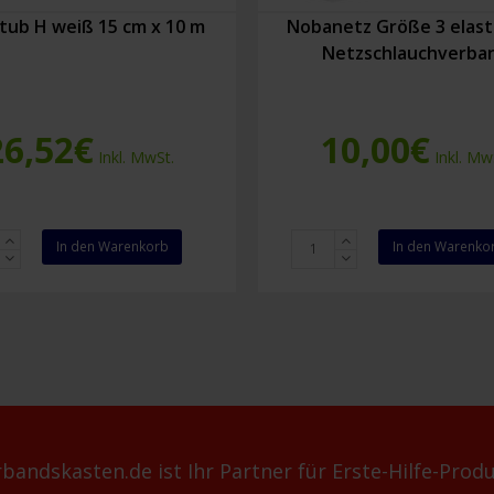
ub H weiß 15 cm x 10 m
Nobanetz Größe 3 elast
Netzschlauchverba
26,52
€
10,00
€
Inkl. MwSt.
Inkl. Mw
ub
Nobanetz
In den Warenkorb
In den Warenko
Größe
3
elastischer
Netzschlauchverband
Menge
bandskasten.de ist Ihr Partner für Erste-Hilfe-Produ