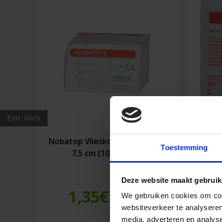
Exkl. MwSt.
Nobatop Vlieskompresse 7,5 x
Q
Toestemming
7,5 cm (100 Stück)
Kompr
Deze website maakt gebruik
1,35
€
We gebruiken cookies om cont
Inkl. MwSt.
websiteverkeer te analyseren
media, adverteren en analys