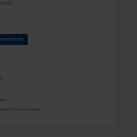
 MwSt.
N WARENKORB
9
 DHL
stellt, heute versandt