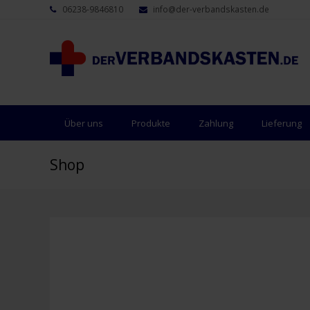
06238-9846810
info@der-verbandskasten.de
Über uns
Produkte
Zahlung
Lieferung
Shop