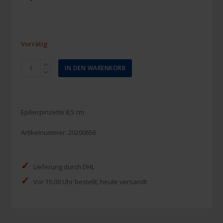
Vorrätig
Pinzette
IN DEN WARENKORB
mit
flachen
Spitzen
8,5
Epilierpinzette 8,5 cm
cm
(Zupfpinzette)
Artikelnummer:
20200656
Menge
✓
Lieferung durch DHL
✓
Vor 15.00 Uhr bestellt, heute versandt