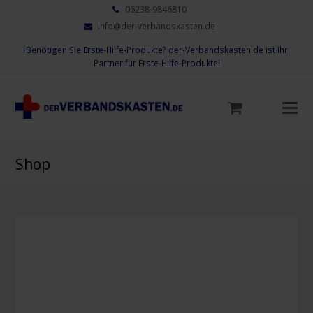
06238-9846810
info@der-verbandskasten.de
Benötigen Sie Erste-Hilfe-Produkte? der-Verbandskasten.de ist Ihr
Partner für Erste-Hilfe-Produkte!
Mo
M
öf
Shop