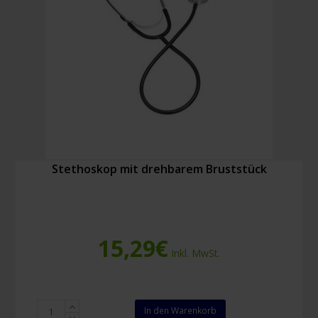
Stethoskop mit drehbarem Bruststück
15,29
€
Inkl. MwSt.
Stethoskop
In den Warenkorb