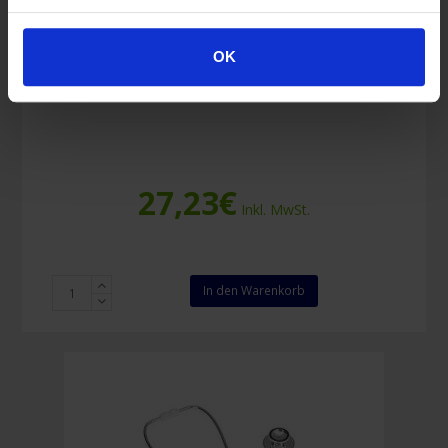
OK
Kontaktloses Infrarot-Stirnthermometer
27,23
€
Inkl. MwSt.
Kontaktloses
In den Warenkorb
Infrarot-
Stirnthermometer
Menge