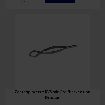
Lister
Verbandschere
16
cm
Menge
Zeckenpinzette RVS mit Greifbacken und
Drücker