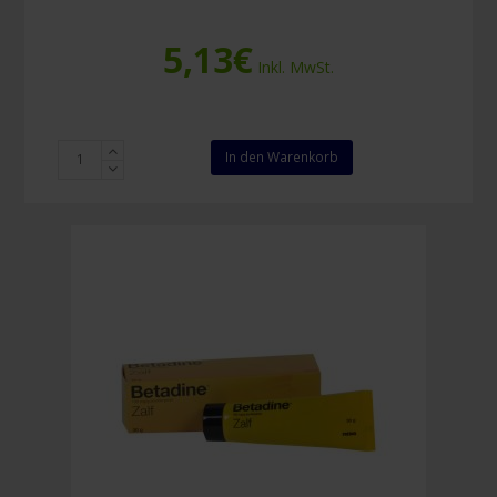
5,13
€
Inkl. MwSt.
Sterillium
In den Warenkorb
100
ml
Menge