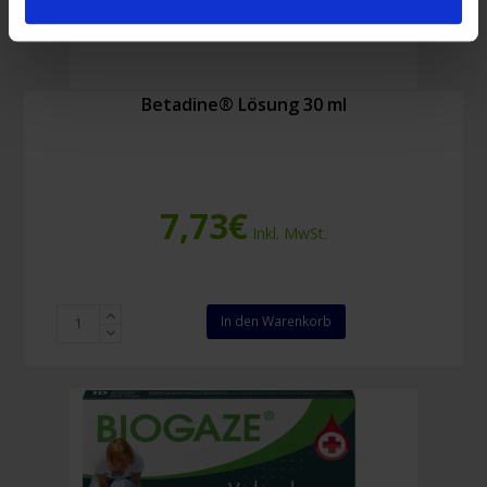
Betadine® Lösung 30 ml
7,73
€
Inkl. MwSt.
Betadine®
In den Warenkorb
Lösung
30
ml
Menge