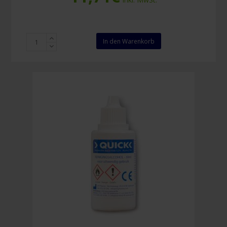
Salvequick
In den Warenkorb
Nachfüllung
Desinfizierungstcher
Menge