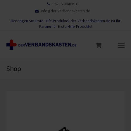
06238-9846810
info@der-verbandskasten.de
Benötigen Sie Erste-Hilfe-Produkte? der-Verbandskasten.de ist Ihr
Partner für Erste-Hilfe-Produkte!
Mo
M
öf
Shop