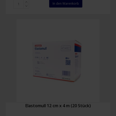
Leukostrip
In den Warenkorb
Wundnahtstreifen
13
x
102
mm
(6
Stück)
Menge
Elastomull 12 cm x 4 m (20 Stück)