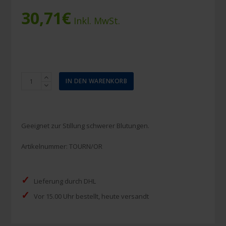
30,71
€
Inkl. MwSt.
Quick
IN DEN WARENKORB
Sof
Tourniquet
orange
Menge
Geeignet zur Stillung schwerer Blutungen.
Artikelnummer:
TOURN/OR
✓
Lieferung durch DHL
✓
Vor 15.00 Uhr bestellt, heute versandt