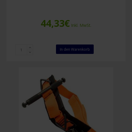
44,33
€
Inkl. MwSt.
CAT
In den Warenkorb
Tourniquet
G7
Blau
Menge