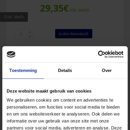
29,35
€
Inkl. MwSt.
Exkl. MwSt.
Quick
In den Warenkorb
Verbandkasten
mit
extra
Inhalt
Menge
Toestemming
Details
Over
Deze website maakt gebruik van cookies
We gebruiken cookies om content en advertenties te
personaliseren, om functies voor social media te bieden
en om ons websiteverkeer te analyseren. Ook delen we
informatie over uw gebruik van onze site met onze
partners voor social media, adverteren en analyse. Deze