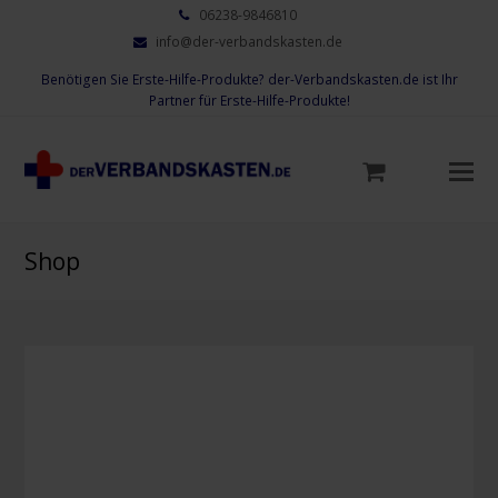
06238-9846810
info@der-verbandskasten.de
Benötigen Sie Erste-Hilfe-Produkte? der-Verbandskasten.de ist Ihr
Partner für Erste-Hilfe-Produkte!
Mo
M
öf
Shop