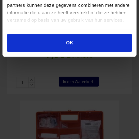
partners kunnen deze gegevens combineren met andere
informatie die u aan ze heeft verstrekt of die ze hebben
Verbandkoffer B Orange (leer)
verzameld op basis van uw gebruik van hun services.
OK
7,96
€
Inkl. MwSt.
Verbandkoffer
In den Warenkorb
B
Orange
(leer)
Menge