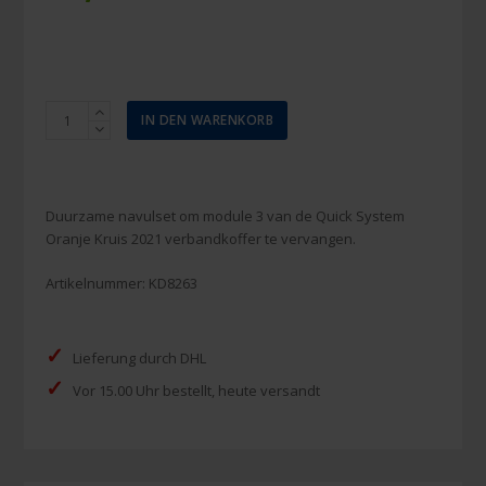
Quick
IN DEN WARENKORB
System
OK
2021
set
Duurzame navulset om module 3 van de Quick System
3
Oranje Kruis 2021 verbandkoffer te vervangen.
in
doos
Artikelnummer:
KD8263
karton
tbv
trommel
✓
Lieferung durch DHL
karton
✓
Menge
Vor 15.00 Uhr bestellt, heute versandt