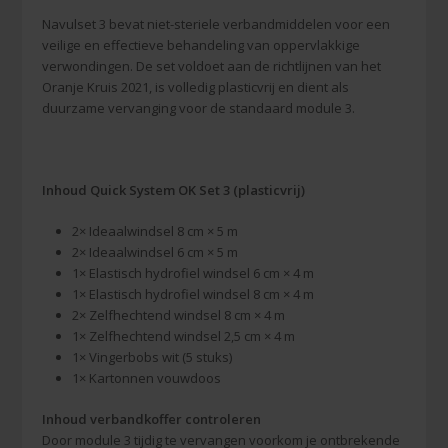
Navulset 3 bevat niet-steriele verbandmiddelen voor een
veilige en effectieve behandeling van oppervlakkige
verwondingen. De set voldoet aan de richtlijnen van het
Oranje Kruis 2021, is volledig plasticvrij en dient als
duurzame vervanging voor de standaard module 3.
Inhoud Quick System OK Set 3 (plasticvrij)
2× Ideaalwindsel 8 cm × 5 m
2× Ideaalwindsel 6 cm × 5 m
1× Elastisch hydrofiel windsel 6 cm × 4 m
1× Elastisch hydrofiel windsel 8 cm × 4 m
2× Zelfhechtend windsel 8 cm × 4 m
1× Zelfhechtend windsel 2,5 cm × 4 m
1× Vingerbobs wit (5 stuks)
1× Kartonnen vouwdoos
Inhoud verbandkoffer controleren
Door module 3 tijdig te vervangen voorkom je ontbrekende