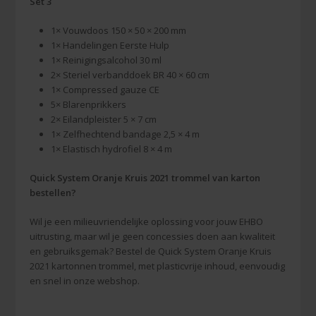
Set 3
1× Vouwdoos 150 × 50 × 200 mm
1× Handelingen Eerste Hulp
1× Reinigingsalcohol 30 ml
2× Steriel verbanddoek BR 40 × 60 cm
1× Compressed gauze CE
5× Blarenprikkers
2× Eilandpleister 5 × 7 cm
1× Zelfhechtend bandage 2,5 × 4 m
1× Elastisch hydrofiel 8 × 4 m
Quick System Oranje Kruis 2021 trommel van karton
bestellen?
Wil je een milieuvriendelijke oplossing voor jouw EHBO
uitrusting, maar wil je geen concessies doen aan kwaliteit
en gebruiksgemak? Bestel de Quick System Oranje Kruis
2021 kartonnen trommel, met plasticvrije inhoud, eenvoudig
en snel in onze webshop.