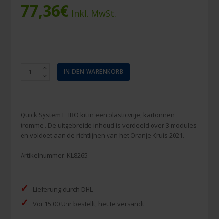
77,36
€
Inkl. MwSt.
Verbandkoffer
IN DEN WARENKORB
Quick
System
Oranje
Kruis
Quick System EHBO kit in een plasticvrije, kartonnen
2021
trommel. De uitgebreide inhoud is verdeeld over 3 modules
trommel
en voldoet aan de richtlijnen van het Oranje Kruis 2021.
karton
Menge
Artikelnummer:
KL8265
✓
Lieferung durch DHL
✓
Vor 15.00 Uhr bestellt, heute versandt