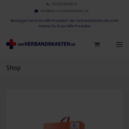
06238-9846810
info@der-verbandskasten.de
Benötigen Sie Erste-Hilfe-Produkte? der-Verbandskasten.de ist Ihr
Partner für Erste-Hilfe-Produkte!
Mo
M
öf
Shop