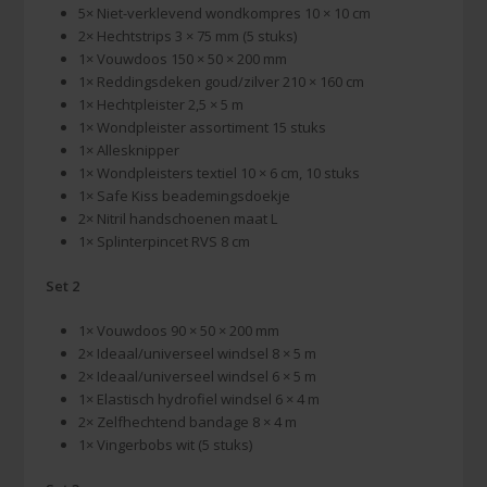
5× Niet-verklevend wondkompres 10 × 10 cm
2× Hechtstrips 3 × 75 mm (5 stuks)
1× Vouwdoos 150 × 50 × 200 mm
1× Reddingsdeken goud/zilver 210 × 160 cm
1× Hechtpleister 2,5 × 5 m
1× Wondpleister assortiment 15 stuks
1× Allesknipper
1× Wondpleisters textiel 10 × 6 cm, 10 stuks
1× Safe Kiss beademingsdoekje
2× Nitril handschoenen maat L
1× Splinterpincet RVS 8 cm
Set 2
1× Vouwdoos 90 × 50 × 200 mm
2× Ideaal/universeel windsel 8 × 5 m
2× Ideaal/universeel windsel 6 × 5 m
1× Elastisch hydrofiel windsel 6 × 4 m
2× Zelfhechtend bandage 8 × 4 m
1× Vingerbobs wit (5 stuks)