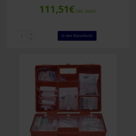
111,51
€
Inkl. MwSt.
Resc-
In den Warenkorb
Q-
Assist
Q100
Baugewerbe
Menge