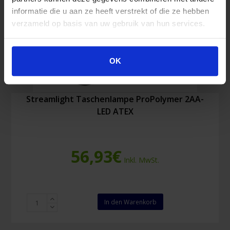
informatie die u aan ze heeft verstrekt of die ze hebben
verzameld op basis van uw gebruik van hun services.
OK
Streamlight Taschenlampe ProPolymer 2AA-
LED ATEX
56,93
€
Inkl. MwSt.
Streamlight
In den Warenkorb
Taschenlampe
ProPolymer