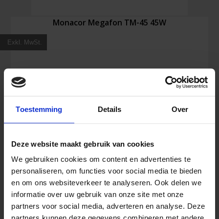
Monacor Megafon TM-45 45W
Exkl. MwSt.
409,28
€
Inkl. MwSt.
Toestemming
Details
Over
Monacor
In den Warenkorb
Megafon
TM-
Deze website maakt gebruik van cookies
45
45W
We gebruiken cookies om content en advertenties te
Menge
personaliseren, om functies voor social media te bieden
en om ons websiteverkeer te analyseren. Ook delen we
informatie over uw gebruik van onze site met onze
partners voor social media, adverteren en analyse. Deze
partners kunnen deze gegevens combineren met andere