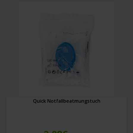
2AA-
LED
ATEX
Menge
Quick Notfallbeatmungstuch