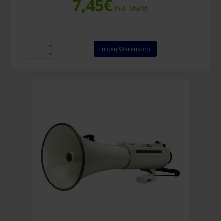
7,45
€
Inkl. MwSt.
Duracell
In den Warenkorb
Plus
Power
AA
Alkaline
Batterien
(4
Stück)
Menge