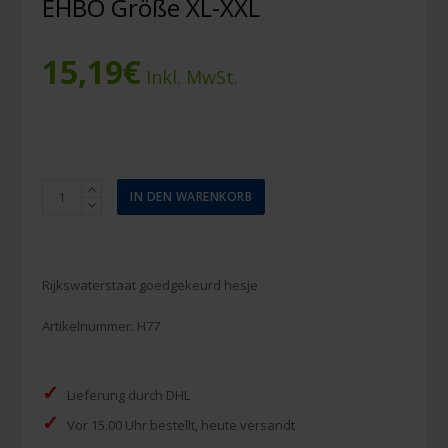
EHBO Größe XL-XXL
15,19
€
Inkl. MwSt.
Weste
IN DEN WARENKORB
RWS
mit
rotem
Druck
Rijkswaterstaat goedgekeurd hesje
EHBO
Größe
Artikelnummer:
H77
XL-
XXL
Menge
✓
Lieferung durch DHL
✓
Vor 15.00 Uhr bestellt, heute versandt