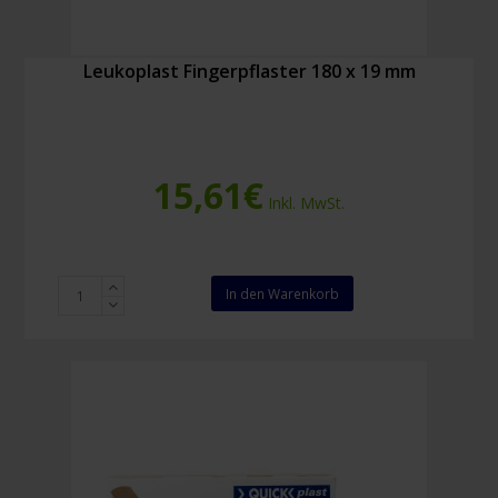
Leukoplast Fingerpflaster 180 x 19 mm
15,61
€
Inkl. MwSt.
Leukoplast
In den Warenkorb
Fingerpflaster
180
x
19
mm
Menge