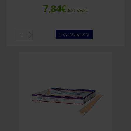
7,84
€
Inkl. MwSt.
Quickplast
In den Warenkorb
Wasserfest
Detektierbar
180
x
20
mm
Menge