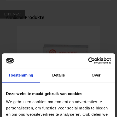
x
2
Exkl. MwSt.
cm
Ähnliche Produkte
Menge
Toestemming
Details
Over
Deze website maakt gebruik van cookies
We gebruiken cookies om content en advertenties te
personaliseren, om functies voor social media te bieden
Rudadetec detektierbare Pflaster 1,9 cm x 7,6
en om ons websiteverkeer te analyseren. Ook delen we