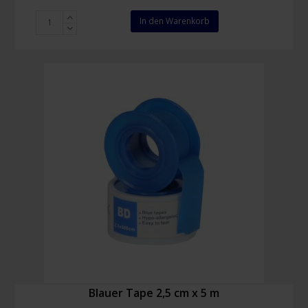
Cederroth
In den Warenkorb
4-
in-
1
Wunderverband
Menge
Blauer Tape 2,5 cm x 5 m