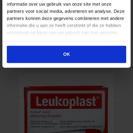
cm (100 Stück)
informatie over uw gebruik van onze site met onze
partners voor social media, adverteren en analyse. Deze
partners kunnen deze gegevens combineren met andere
4,32
€
informatie die u aan ze heeft verstrekt of die ze hebben
Inkl. MwSt.
verzameld op basis van uw gebruik van hun services.
Rudadetec
OK
In den Warenkorb
detektierbare
Pflaster
1,9
cm
x
7,6
cm
(100
Stück)
Menge