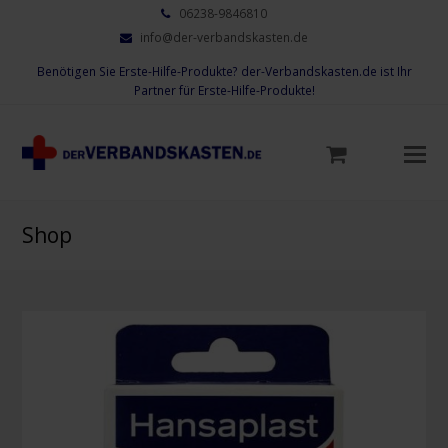
06238-9846810
info@der-verbandskasten.de
Benötigen Sie Erste-Hilfe-Produkte? der-Verbandskasten.de ist Ihr
Partner für Erste-Hilfe-Produkte!
Mo
M
öf
Shop