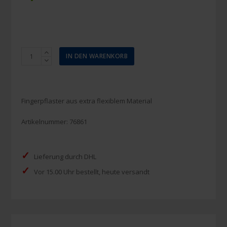
Hansaplast
IN DEN WARENKORB
Fingerpflaster
12
x
2
Fingerpflaster aus extra flexiblem Material
cm,
16
Artikelnummer:
76861
Stück
Menge
✓
Lieferung durch DHL
✓
Vor 15.00 Uhr bestellt, heute versandt