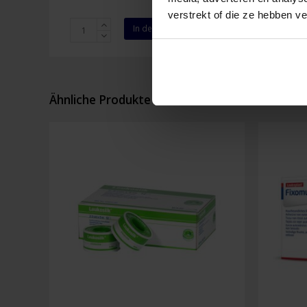
verstrekt of die ze hebben v
Salvequick
Salveq
In den Warenkorb
Nachfüllung
Nachfü
Plastik
Non
Pflaster
Wove
Menge
Pflaste
Menge
Ähnliche Produkte