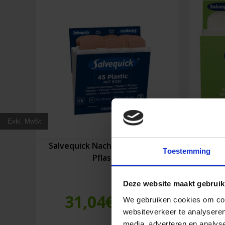
Exkl. MwSt.
Salvequick Nachfüllung Plastik
Salv
Toestemming
Pflaster
Deze website maakt gebruik
31,04
€
We gebruiken cookies om cont
Inkl. MwSt.
websiteverkeer te analyseren
media, adverteren en analys