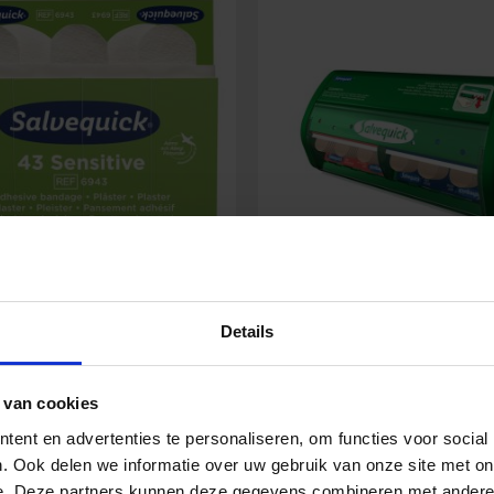
equick Nachfüllung Non
Salvequick Pflastersp
Details
Woven Pflaster
 van cookies
74,39
€
23,87
€
ent en advertenties te personaliseren, om functies voor social
Inkl. MwSt.
Inkl. Mw
. Ook delen we informatie over uw gebruik van onze site met on
e. Deze partners kunnen deze gegevens combineren met andere i