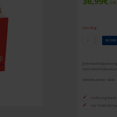
36,99
€
Ink
Vorrätig
Salvequick
IN DE
Nachfüllpackung
Elastische
Pflaster
Menge
Jede Nachfüllpackung e
mm) 6 Nachfüllpacku
Artikelnummer:
6444
✓
Lieferung durch
✓
Vor 15.00 Uhr be