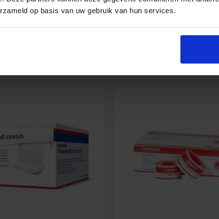
erzameld op basis van uw gebruik van hun services.
uick
Salvequick
In den Warenkorb
In den Warenko
llung
Pflasterspender
Menge
n
r