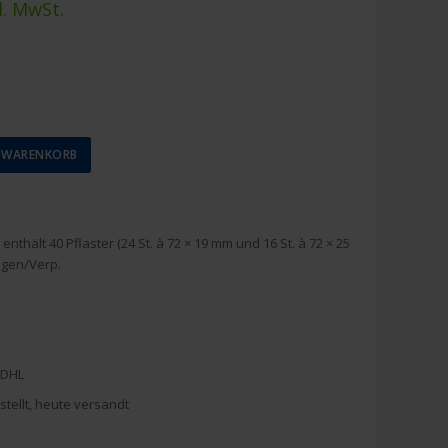
l. MwSt.
N WARENKORB
nthält 40 Pflaster (24 St. à 72 × 19 mm und 16 St. à 72 × 25
ngen/Verp.
 DHL
stellt, heute versandt