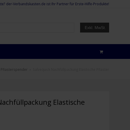
te? der-Verbandskasten.de ist Ihr Partner für Erste-Hilfe-Produkte!
Exkl. MwSt.
 Pflasterspender
»
Salvequick Nachfüllpackung Elastische Pflaster
Nachfüllpackung Elastische