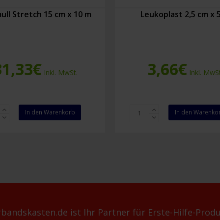
ull Stretch 15 cm x 10 m
Leukoplast 2,5 cm x 
31,33
€
3,66
€
Inkl. MwSt.
Inkl. MwSt
ll
Leukoplast
In den Warenkorb
In den Warenko
h
2,5
cm
x
5
m
Menge
bandskasten.de ist Ihr Partner für Erste-Hilfe-Produ