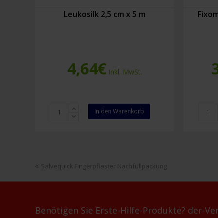
Leukosilk 2,5 cm x 5 m
Fixom
4,64
€
Inkl. MwSt.
Leukosilk
Fixomu
In den Warenkorb
2,5
Stretc
cm
15
x
cm
5
x
m
10
vorheriger
Salvequick Fingerpflaster Nachfüllpackung
Menge
m
Beitrag:
Menge
Benötigen Sie Erste-Hilfe-Produkte? der-Ver