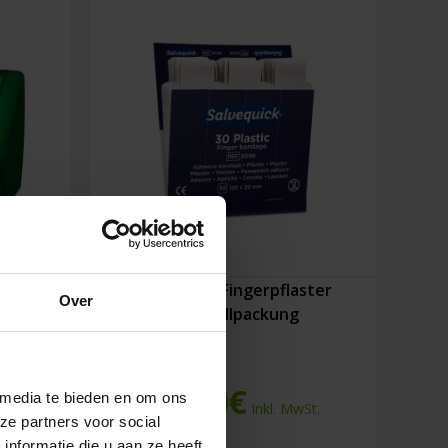
ender
Salvequick Fingerpflaster
Over
Nachfüllpackung
54,00
€
 media te bieden en om ons
St.
Inkl. MwSt.
ze partners voor social
nformatie die u aan ze heeft