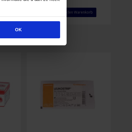
Salvequick
rb
In den Warenkorb
Fingerpflaster
Nachfüllpackung
Menge
OK