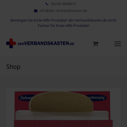
06238-9846810
info@der-verbandskasten.de
Benötigen Sie Erste-Hilfe-Produkte? der-Verbandskasten.de ist Ihr
Partner für Erste-Hilfe-Produkte!
Mo
M
öf
Shop