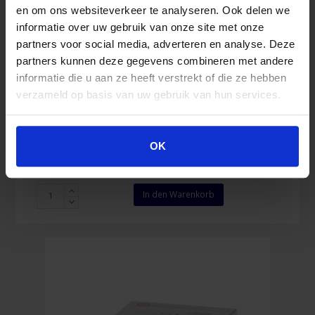
en om ons websiteverkeer te analyseren. Ook delen we
informatie over uw gebruik van onze site met onze
partners voor social media, adverteren en analyse. Deze
Leukoplast 2,5 cm x 5 m
partners kunnen deze gegevens combineren met andere
informatie die u aan ze heeft verstrekt of die ze hebben
verzameld op basis van uw gebruik van hun services.
3,66
€
Inkl. MwSt.
OK
Leukoplast
In den Warenkorb
2,5
cm
x
5
m
Menge