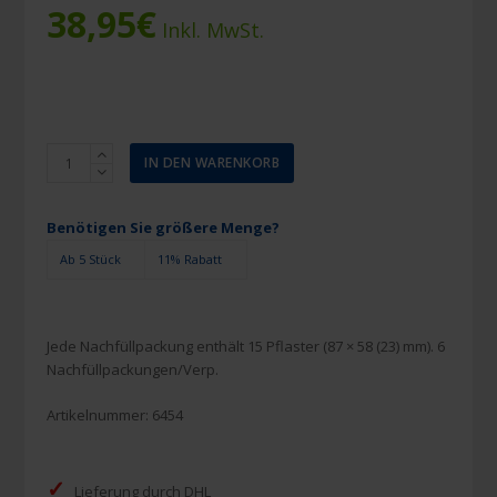
38,95
€
Inkl. MwSt.
Salvequick
IN DEN WARENKORB
Nachfüllung
Elastische
Fingerkuppenpflaster
Benötigen Sie größere Menge?
XL
Ab 5 Stück
11% Rabatt
Menge
Jede Nachfüllpackung enthält 15 Pflaster (87 × 58 (23) mm). 6
Nachfüllpackungen/Verp.
Artikelnummer:
6454
✓
Lieferung durch DHL