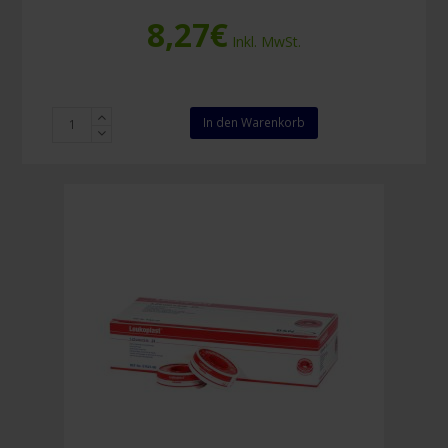
8,27
€
Inkl. MwSt.
Cederroth
In den Warenkorb
4-
in-
1
Wunderverband
Menge