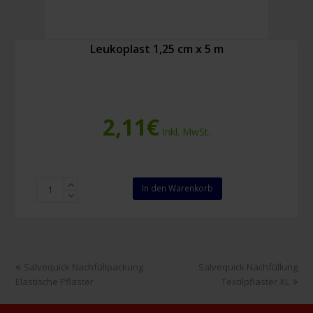
Leukoplast 1,25 cm x 5 m
2,11
€
Inkl. MwSt.
Leukoplast
In den Warenkorb
1,25
cm
x
5
m
vorheriger
Nächster
Salvequick Nachfüllpackung
Salvequick Nachfüllung
Menge
Beitrag:
Beitrag:
Elastische Pflaster
Textilpflaster XL