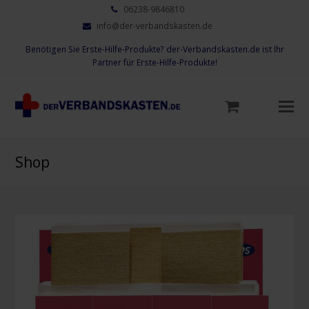
06238-9846810
info@der-verbandskasten.de
Benötigen Sie Erste-Hilfe-Produkte? der-Verbandskasten.de ist Ihr
Partner für Erste-Hilfe-Produkte!
Mo
M
öf
Shop