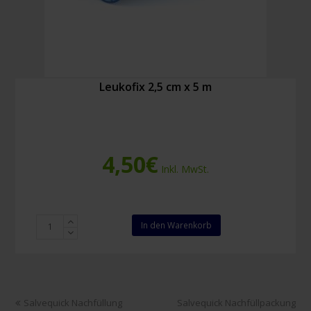
Leukofix 2,5 cm x 5 m
4,50
€
Inkl. MwSt.
Leukofix
In den Warenkorb
2,5
cm
x
5
m
vorheriger
Nächster
Salvequick Nachfüllung
Salvequick Nachfüllpackung
Menge