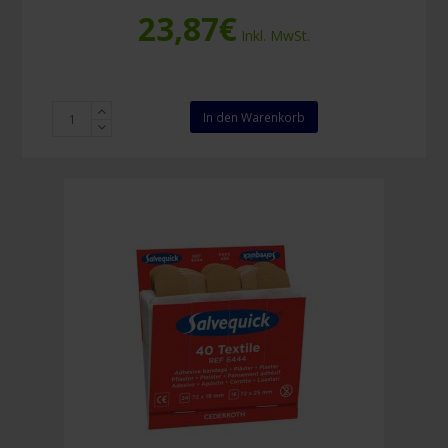
23,87
€
Inkl. MwSt.
Salvequick
In den Warenkorb
Pflasterspender
Menge