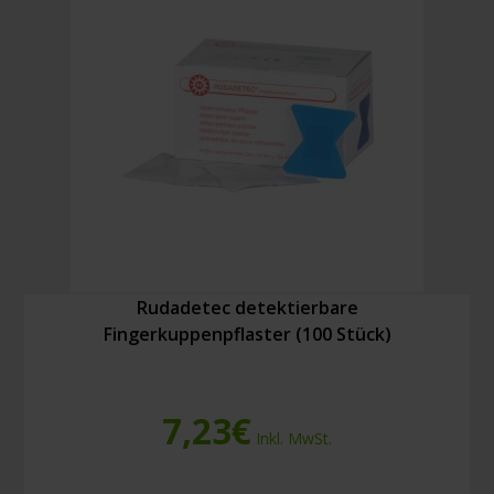
m
Menge
Rudadetec detektierbare
Fingerkuppenpflaster (100 Stück)
7,23
€
Inkl. MwSt.