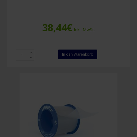
38,44
€
Inkl. MwSt.
Salvequick
In den Warenkorb
Pflasterspender
detektierbar
Menge