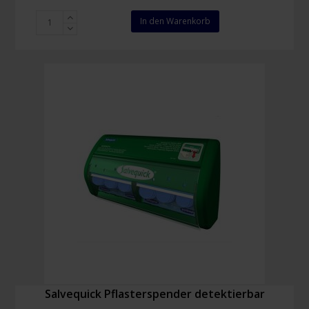
Rudadetec
In den Warenkorb
detektierbare
Fingerkuppenpflaster
(100
Stück)
Menge
Salvequick Pflasterspender detektierbar