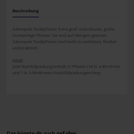
Beschreibung
Salvequick Textilpflaster ‘Extra groß’ sind robuste, große,
hochwertige Pflaster. Sie sind auf Allergien getestet.
Salvequick Textilpflaster sind leicht zu verkleben, flexibel
und praktisch.
Inhalt
Jede Nachfüllpackung enthält 21 Pflaster (14 St. à 80×30 mm
und 7 St. à 80×60 mm) 6 Nachfüllpackungen/Verp.
Das könnte dir auch gefallen …