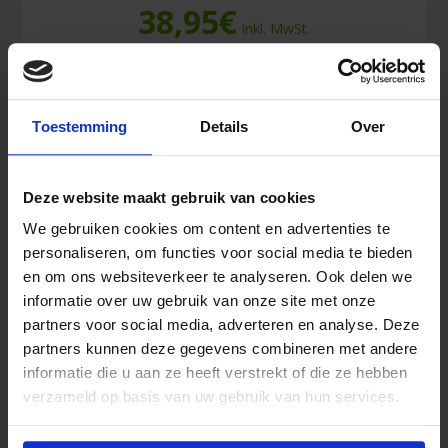
38,95
€
Inkl. MwSt.
Salvequick
In den Warenkorb
Nachfüllung
Toestemming
Details
Over
Elastische
Fingerkuppenpflaster
XL
Deze website maakt gebruik van cookies
Menge
Ähnliche Produkte
We gebruiken cookies om content en advertenties te
personaliseren, om functies voor social media te bieden
en om ons websiteverkeer te analyseren. Ook delen we
informatie over uw gebruik van onze site met onze
partners voor social media, adverteren en analyse. Deze
partners kunnen deze gegevens combineren met andere
informatie die u aan ze heeft verstrekt of die ze hebben
verzameld op basis van uw gebruik van hun services.