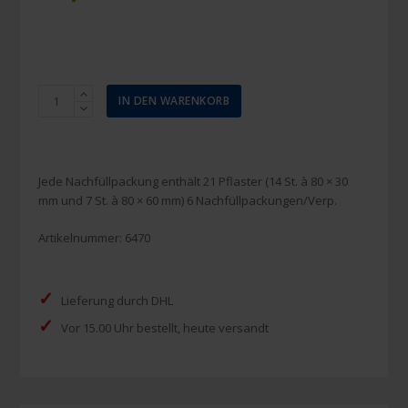
Salvequick
IN DEN WARENKORB
Nachfüllung
Textilpflaster
XL
Menge
Jede Nachfüllpackung enthält 21 Pflaster (14 St. à 80 × 30
mm und 7 St. à 80 × 60 mm) 6 Nachfüllpackungen/Verp.
Artikelnummer:
6470
✓
Lieferung durch DHL
✓
Vor 15.00 Uhr bestellt, heute versandt