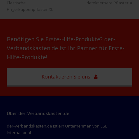
Beitrag:
Beitrag:
Elastische
detektierbare Pflaster
Fingerkuppenpflaster XL
Benötigen Sie Erste-Hilfe-Produkte? der-
Verbandskasten.de ist Ihr Partner für Erste-
Hilfe-Produkte!
Kontaktieren Sie uns
Über der-Verbandskasten.de
der-Verbandskasten.de ist ein Unternehmen von ESE
International